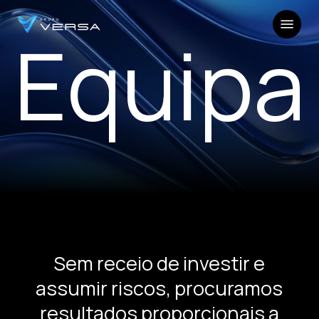
Skip
Menu
to
Equipa
main
Close
content
Menu
Sem receio de investir e
assumir riscos, procuramos
resultados proporcionais a