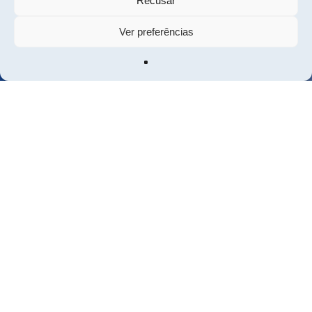
Recusar
Ver preferências
Vamos falar sobre o
seu próximo investimento?
Fale connosco
Sobre nós
Equipa
Portfólio
Contactos
Política de Cookies