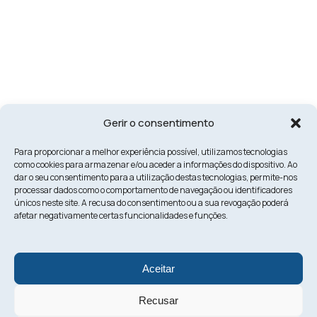
Gerir o consentimento
Para proporcionar a melhor experiência possível, utilizamos tecnologias
como cookies para armazenar e/ou aceder a informações do dispositivo. Ao
dar o seu consentimento para a utilização destas tecnologias, permite-nos
processar dados como o comportamento de navegação ou identificadores
únicos neste site. A recusa do consentimento ou a sua revogação poderá
afetar negativamente certas funcionalidades e funções.
Aceitar
Recusar