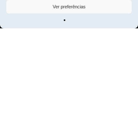
Ver preferências
Vamos falar sobre o
seu próximo investimento?
Fale connosco
Sobre nós
Equipa
Portfólio
Contactos
Política de Cookies
Política de Privacidade
©
2026
. Grupo Versa