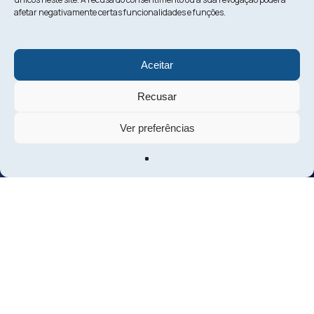
afetar negativamente certas funcionalidades e funções.
Aceitar
Recusar
Ver preferências
Vamos falar sobre o
seu próximo investimento?
Fale connosco
Sobre nós