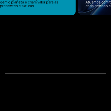
m o planeta e criam valor para as
Atuamos com tra
resentes e futuras.
cada decisão em 