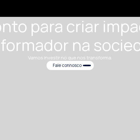
WEBSITE
piko-studios.com
nto para criar imp
sformador na socie
Vamos investir no que nos transforma.
Fale connosco