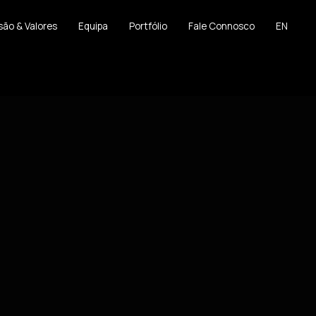
são & Valores
Equipa
Portfólio
Fale Connosco
EN