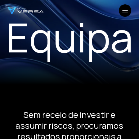
Skip
Menu
to
Equipa
main
Close
content
Menu
Sem receio de investir e
assumir riscos, procuramos
resultados proporcionais a