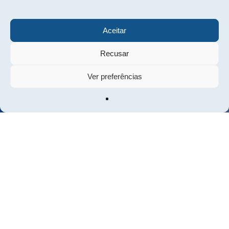
Aceitar
Recusar
Ver preferências
Vamos falar sobre o
seu próximo investimento?
Fale connosco
Sobre nós
Equipa
Portfólio